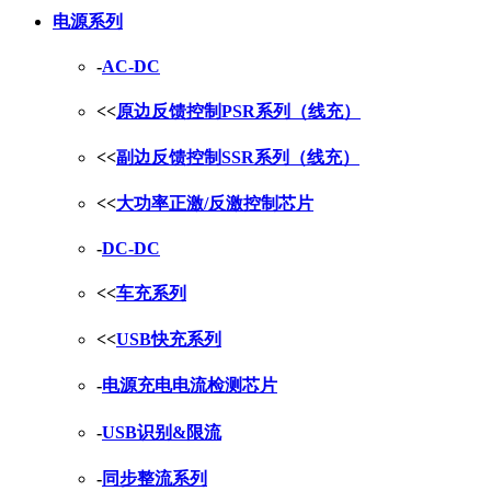
电源系列
-
AC-DC
<<
原边反馈控制PSR系列（线充）
<<
副边反馈控制SSR系列（线充）
<<
大功率正激/反激控制芯片
-
DC-DC
<<
车充系列
<<
USB快充系列
-
电源充电电流检测芯片
-
USB识别&限流
-
同步整流系列