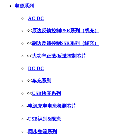
电源系列
-
AC-DC
<<
原边反馈控制PSR系列（线充）
<<
副边反馈控制SSR系列（线充）
<<
大功率正激/反激控制芯片
-
DC-DC
<<
车充系列
<<
USB快充系列
-
电源充电电流检测芯片
-
USB识别&限流
-
同步整流系列