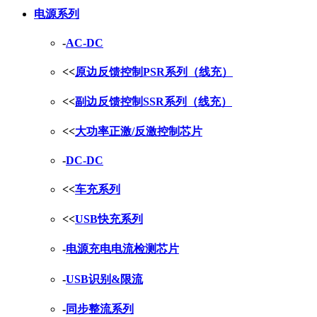
电源系列
-
AC-DC
<<
原边反馈控制PSR系列（线充）
<<
副边反馈控制SSR系列（线充）
<<
大功率正激/反激控制芯片
-
DC-DC
<<
车充系列
<<
USB快充系列
-
电源充电电流检测芯片
-
USB识别&限流
-
同步整流系列